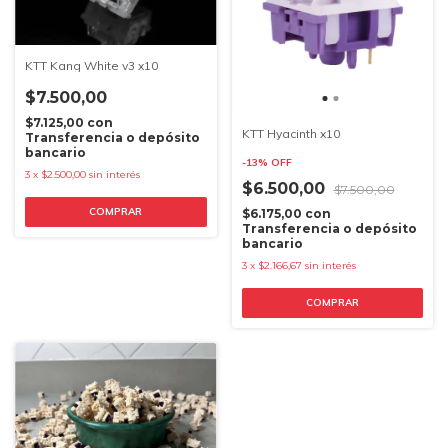
KTT Kang White v3 x10
$7.500,00
$7.125,00
con
KTT Hyacinth x10
Transferencia o depósito
bancario
-
13
%
OFF
3
x
$2.500,00
sin interés
$6.500,00
$7.500,00
COMPRAR
$6.175,00
con
Transferencia o depósito
bancario
3
x
$2.166,67
sin interés
COMPRAR