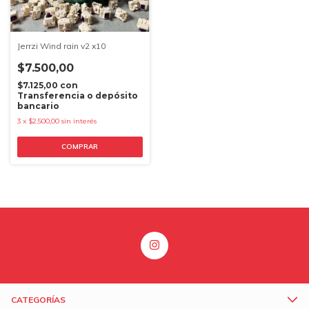
Jerrzi Wind rain v2 x10
$7.500,00
$7.125,00
con
Transferencia o depósito
bancario
3
x
$2.500,00
sin interés
COMPRAR
CATEGORÍAS