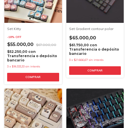
Set Kitty
Set Gradient contour polar
-
18
%
OFF
$65.000,00
$55.000,00
$67.000,00
$61.750,00
con
Transferencia o depósito
$52.250,00
con
bancario
Transferencia o depósito
bancario
3
x
$21.666,67
sin interés
3
x
$18.333,33
sin interés