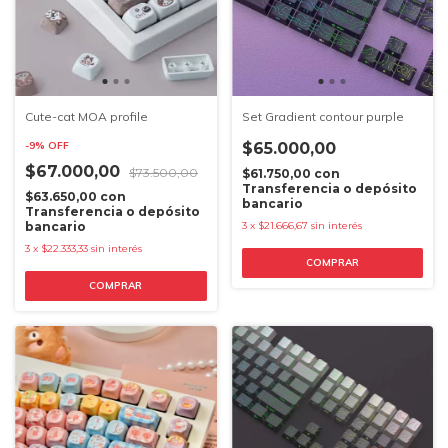
Cute-cat MOA profile
Set Gradient contour purple
-
9
%
OFF
$65.000,00
$67.000,00
$73.500,00
$61.750,00
con
Transferencia o depósito
$63.650,00
con
bancario
Transferencia o depósito
bancario
3
x
$21.666,67
sin interés
3
x
$22.333,33
sin interés