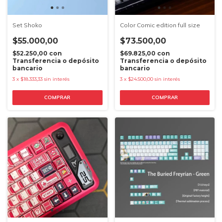
Set Shoko
Color Comic edition full size
$55.000,00
$73.500,00
$52.250,00
con
$69.825,00
con
Transferencia o depósito
Transferencia o depósito
bancario
bancario
3
x
$18.333,33
sin interés
3
x
$24.500,00
sin interés
COMPRAR