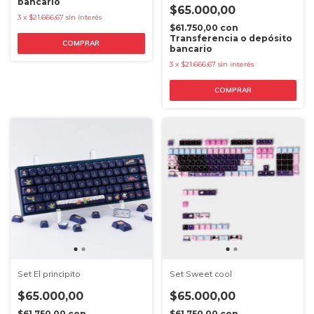
bancario
$65.000,00
3
x
$21.666,67
sin interés
$61.750,00
con
Transferencia o depósito
bancario
3
x
$21.666,67
sin interés
Set El principito
Set Sweet cool
$65.000,00
$65.000,00
$61.750,00
con
$61.750,00
con