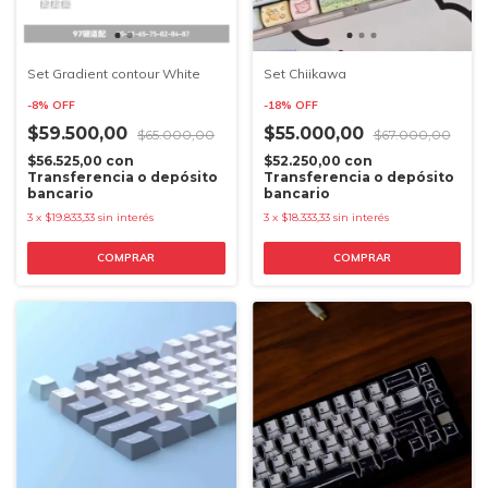
Set Gradient contour White
Set Chiikawa
-
8
%
OFF
-
18
%
OFF
$59.500,00
$55.000,00
$65.000,00
$67.000,00
$56.525,00
con
$52.250,00
con
Transferencia o depósito
Transferencia o depósito
bancario
bancario
3
x
$19.833,33
sin interés
3
x
$18.333,33
sin interés