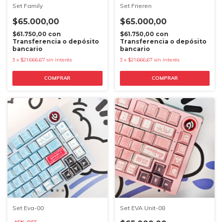
Set Family
Set Frieren
$65.000,00
$65.000,00
$61.750,00
con
$61.750,00
con
Transferencia o depósito
Transferencia o depósito
bancario
bancario
3
x
$21.666,67
sin interés
3
x
$21.666,67
sin interés
Set Eva-00
Set EVA Unit-08