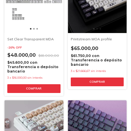
Set Clear Transparent MDA
Printstream MOA profile
-
26
%
OFF
$65.000,00
$48.000,00
$65.000,00
$61.750,00
con
Transferencia o depósito
$45.600,00
con
bancario
Transferencia o depósito
bancario
3
x
$21.666,67
sin interés
3
x
$16.000,00
sin interés
COMPRAR