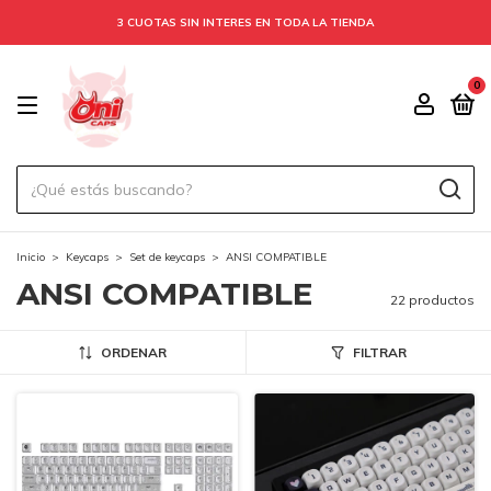
3 CUOTAS SIN INTERES EN TODA LA TIENDA
0
Inicio
>
Keycaps
>
Set de keycaps
>
ANSI COMPATIBLE
ANSI COMPATIBLE
22 productos
ORDENAR
FILTRAR