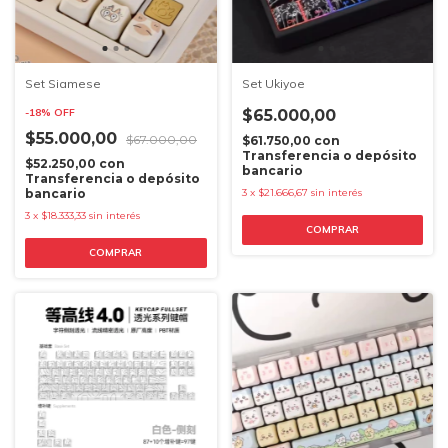
Set Siamese
Set Ukiyoe
-
18
%
OFF
$65.000,00
$55.000,00
$67.000,00
$61.750,00
con
Transferencia o depósito
$52.250,00
con
bancario
Transferencia o depósito
bancario
3
x
$21.666,67
sin interés
3
x
$18.333,33
sin interés
COMPRAR