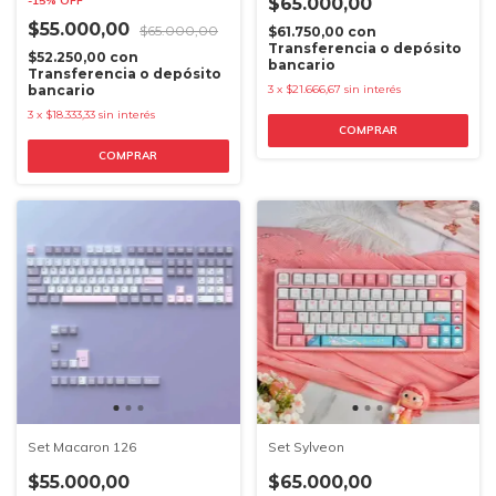
-
15
%
OFF
$65.000,00
$55.000,00
$65.000,00
$61.750,00
con
Transferencia o depósito
$52.250,00
con
bancario
Transferencia o depósito
bancario
3
x
$21.666,67
sin interés
3
x
$18.333,33
sin interés
Set Macaron 126
Set Sylveon
$55.000,00
$65.000,00