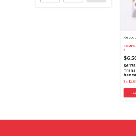
Keycap
COMPRA
3
$6.5
$6.17
Trans
banca
3
x
$2.16
C