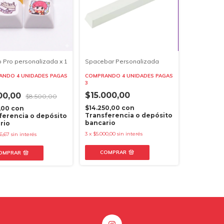
 Pro personalizada x 1
Spacebar Personalizada
NDO 4 UNIDADES PAGAS
COMPRANDO 4 UNIDADES PAGAS
3
$15.000,00
00,00
$8.500,00
$14.250,00
con
5,00
con
Transferencia o depósito
ferencia o depósito
bancario
rio
3
x
$5.000,00
sin interés
6,67
sin interés
COMPRAR
OMPRAR