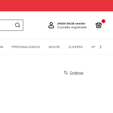
0
¡Hola!
Iniciá sesión
O podés registrarte
OM
PERSONALIZADOS
MOUSE
CLICKERS
SPACEBARS
Ordenar