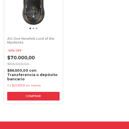
AG One Nearlink Lord of the
Mysteries
-
33
%
OFF
$70.000,00
$105.000,00
$66.500,00
con
Transferencia o depósito
bancario
3
x
$23.333,33
sin interés
COMPRAR