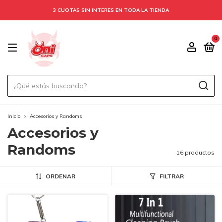
3 CUOTAS SIN INTERES EN TODA LA TIENDA
0
Inicio
>
Accesorios y Randoms
Accesorios y
Randoms
16 productos
ORDENAR
FILTRAR