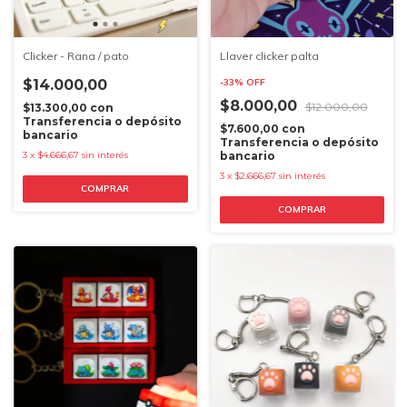
Clicker - Rana / pato
Llaver clicker palta
$14.000,00
-
33
%
OFF
$8.000,00
$12.000,00
$13.300,00
con
Transferencia o depósito
$7.600,00
con
bancario
Transferencia o depósito
3
x
$4.666,67
sin interés
bancario
3
x
$2.666,67
sin interés
COMPRAR