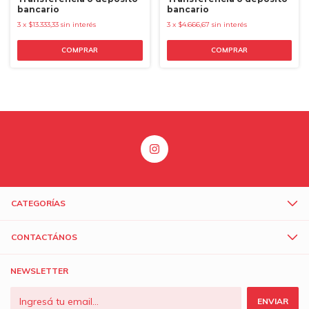
bancario
bancario
3
x
$13.333,33
sin interés
3
x
$4.666,67
sin interés
CATEGORÍAS
CONTACTÁNOS
NEWSLETTER