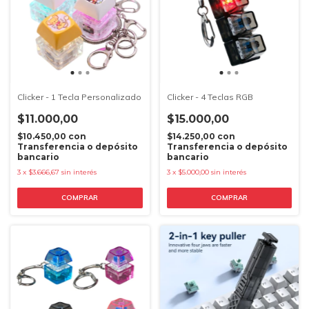
Clicker - 1 Tecla Personalizado
Clicker - 4 Teclas RGB
$11.000,00
$15.000,00
$10.450,00
con
$14.250,00
con
Transferencia o depósito
Transferencia o depósito
bancario
bancario
3
x
$3.666,67
sin interés
3
x
$5.000,00
sin interés
COMPRAR
COMPRAR