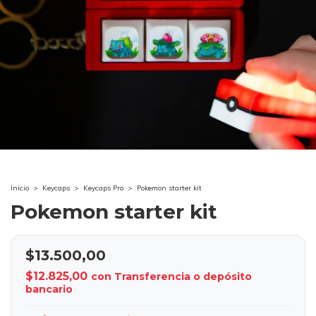
Inicio
>
Keycaps
>
Keycaps Pro
>
Pokemon starter kit
Pokemon starter kit
$13.500,00
$12.825,00
con
Transferencia o depósito
bancario